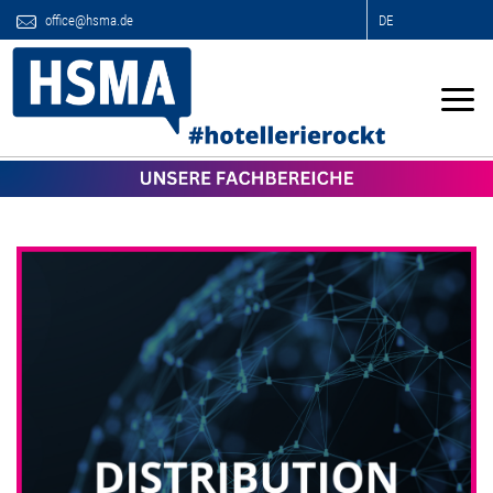
office@hsma.de
DE