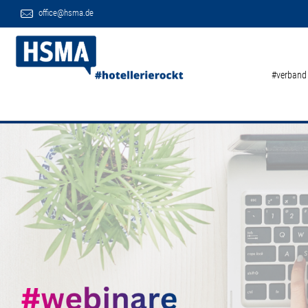
office@hsma.de
#verband