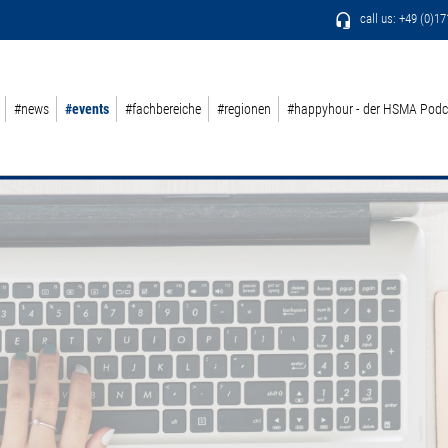
call us: +49 (0)1
#news
#events
#fachbereiche
#regionen
#happyhour - der HSMA Podc