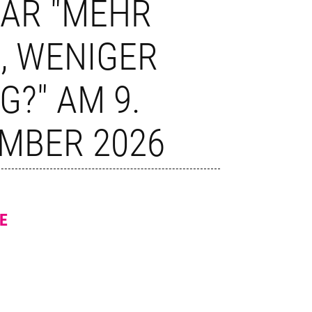
AR "MEHR
, WENIGER
G?" AM 9.
MBER 2026
E