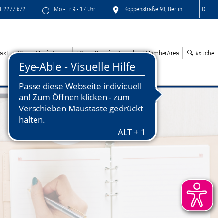
71 2277 672
Mo - Fr 9 - 17 Uhr
Koppenstraße 93, Berlin
DE
ast
#SocialMediaAward
#GreenSleepingAward
#MemberArea
🔍 #suche