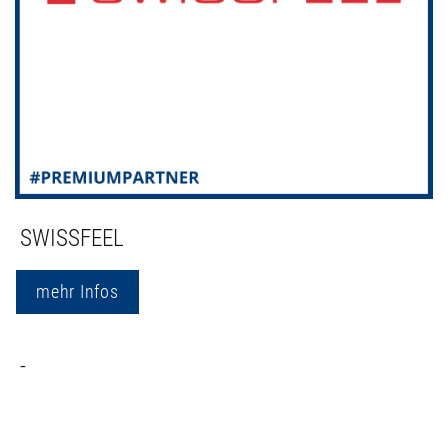
SWISSFEEL
mehr Infos
-
-