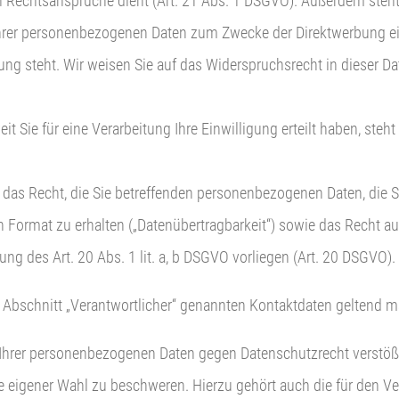
 Rechtsansprüche dient (Art. 21 Abs. 1 DSGVO). Außerdem steht
hrer personenbezogenen Daten zum Zwecke der Direktwerbung einzu
dung steht. Wir weisen Sie auf das Widerspruchsrecht in dieser
eit Sie für eine Verarbeitung Ihre Einwilligung erteilt haben, ste
 das Recht, die Sie betreffenden personenbezogenen Daten, die Si
 Format zu erhalten („Datenübertragbarkeit“) sowie das Recht au
ng des Art. 20 Abs. 1 lit. a, b DSGVO vorliegen (Art. 20 DSGVO).
m Abschnitt „Verantwortlicher“ genannten Kontaktdaten geltend 
g Ihrer personenbezogenen Daten gegen Datenschutzrecht verstö
e eigener Wahl zu beschweren. Hierzu gehört auch die für den V