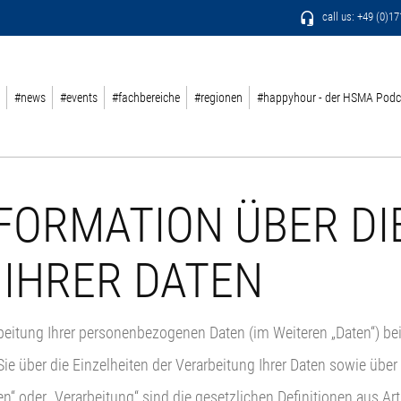
call us: +49 (0)1
#news
#events
#fachbereiche
#regionen
#happyhour - der HSMA Podc
FORMATION ÜBER DI
 IHRER DATEN
rarbeitung Ihrer personenbezogenen Daten (im Weiteren „Daten“) b
ie über die Einzelheiten der Verarbeitung Ihrer Daten sowie über
en“ oder „Verarbeitung“ sind die gesetzlichen Definitionen aus A