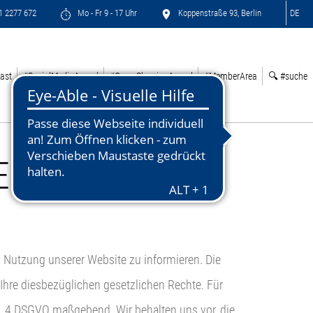
71 2277 672
Mo - Fr 9 - 17 Uhr
Koppenstraße 93, Berlin
DE
ast
#SocialMediaAward
#GreenSleepingAward
#MemberArea
🔍 #suche
E
ei Nutzung unserer Website zu informieren. Die
 Ihre diesbezüglichen gesetzlichen Rechte. Für
rt. 4 DSGVO maßgebend. Wir behalten uns vor, die