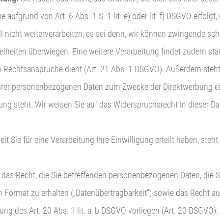
 aufgrund von Art. 6 Abs. 1 S. 1 lit. e) oder lit. f) DSGVO erfol
ll nicht weiterverarbeiten, es sei denn, wir können zwingende sc
reiheiten überwiegen. Eine weitere Verarbeitung findet zudem st
 Rechtsansprüche dient (Art. 21 Abs. 1 DSGVO). Außerdem steht
hrer personenbezogenen Daten zum Zwecke der Direktwerbung einzu
dung steht. Wir weisen Sie auf das Widerspruchsrecht in dieser
eit Sie für eine Verarbeitung Ihre Einwilligung erteilt haben, ste
 das Recht, die Sie betreffenden personenbezogenen Daten, die Si
 Format zu erhalten („Datenübertragbarkeit“) sowie das Recht au
ng des Art. 20 Abs. 1 lit. a, b DSGVO vorliegen (Art. 20 DSGVO).