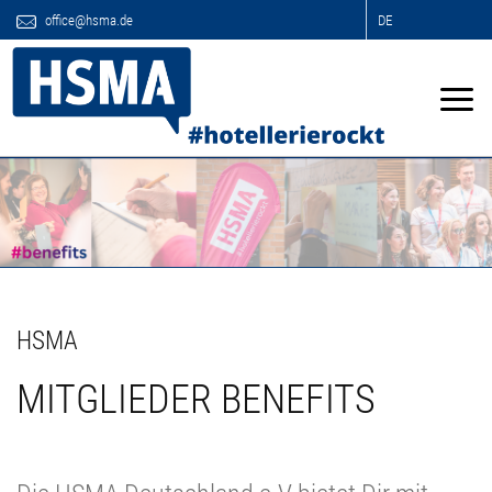
office@hsma.de
DE
HSMA
MITGLIEDER BENEFITS