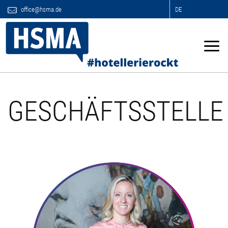
office@hsma.de
DE
GESCHÄFTSSTELLE