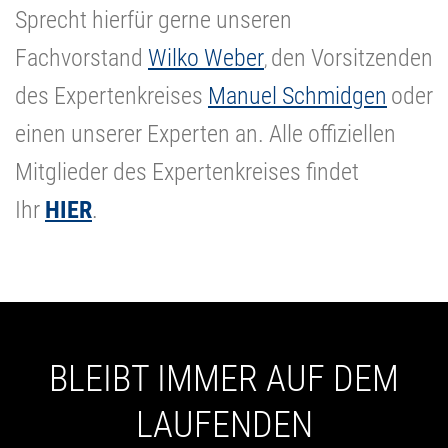
Sprecht hierfür gerne unseren
Fachvorstand
Wilko Weber
den Vorsitzenden
,
des Expertenkreises
Manuel Schmidgen
oder
einen unserer Experten an. Alle offiziellen
Mitglieder des Expertenkreises findet
Ihr
HIER
.
BLEIBT IMMER AUF DEM
LAUFENDEN