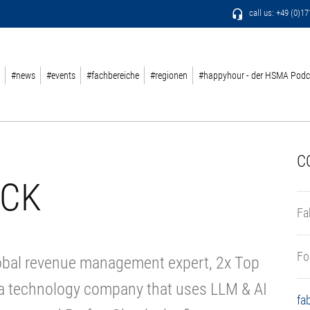
call us: +49 (0)1
#news
#events
#fachbereiche
#regionen
#happyhour - der HSMA Podc
C
ICK
Fa
Fo
global revenue management expert, 2x Top
, a technology company that uses LLM & AI
fa