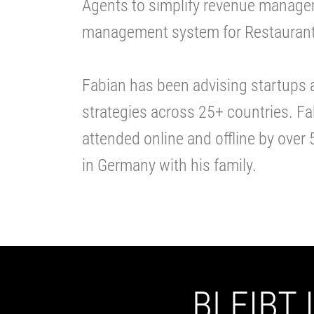
Agents to simplify revenue managem
management system for Restaurant
Fabian has been advising startups
strategies across 25+ countries. F
attended online and offline by over 
in Germany with his family.
BLEIBT