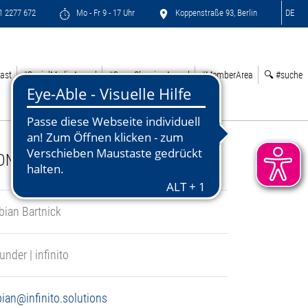
71 2277 672
Mo - Fr 9 - 17 Uhr
Koppenstraße 93, Berlin
DE
ast
#SocialMediaAward
#GreenSleepingAward
#MemberArea
🔍 #suche
ONTACT:
bian Bartnick
under | infinito
bian@infinito.solutions