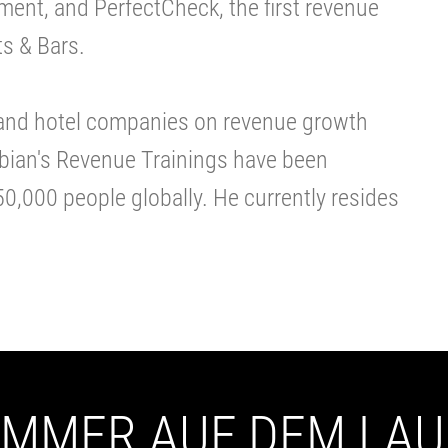
ent, and PerfectCheck, the first revenue
s & Bars.
 and hotel companies on revenue growth
abian's Revenue Trainings have been
50,000 people globally. He currently resides
 IMMER AUF DEM LA