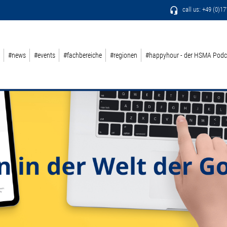
call us: +49 (0)1
#news
#events
#fachbereiche
#regionen
#happyhour - der HSMA Podc