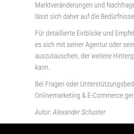
Marktveränderungen und Nachfrage
lässt sich daher auf die Bedürfnis
Für detaillierte Einblicke und Emp
es sich mit seiner Agentur oder se
auszutauschen, der weitere Hinter
kann.
Bei Fragen oder Unterstützungsbeda
Onlinemarketing & E-Commerce ger
Autor: Alexander Schuster