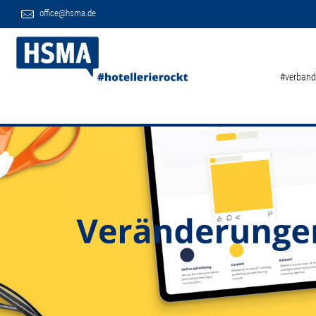
office@hsma.de
#verband