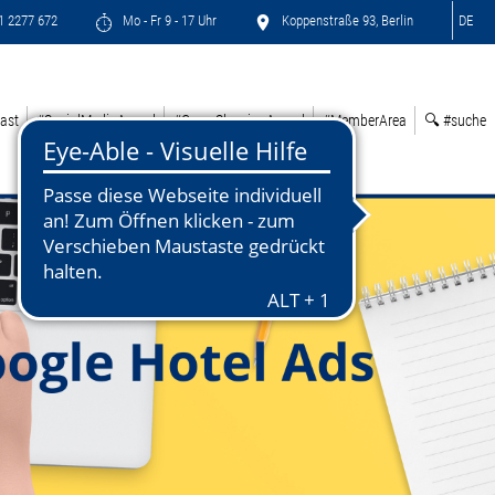
71 2277 672
Mo - Fr 9 - 17 Uhr
Koppenstraße 93, Berlin
DE
ast
#SocialMediaAward
#GreenSleepingAward
#MemberArea
🔍 #suche