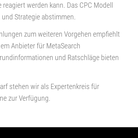
 reagiert werden kann. Das CPC Modell
se und Strategie abstimmen.
fehlungen zum weiteren Vorgehen empfiehlt
inem Anbieter für MetaSearch
grundinformationen und Ratschläge bieten
rf stehen wir als Expertenkreis für
ne zur Verfügung.