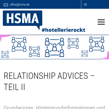
office@hsma.de
DE
RELATIONSHIP ADVICES –
TEIL II
Grundwissen, Hintergrundinformationen und