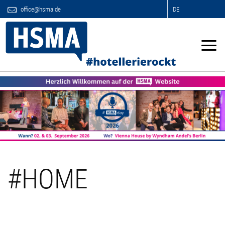
office@hsma.de
DE
Previous
Next
#HOME