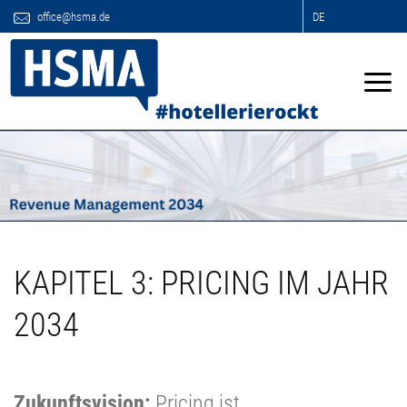
office@hsma.de
DE
KAPITEL 3: PRICING IM JAHR
2034
Zukunftsvision:
Pricing ist