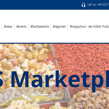
call us: +49 (0)1
#news
#events
#fachbereiche
#regionen
#happyhour - der HSMA Podc