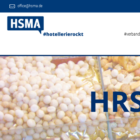
office@hsma.de
#verband