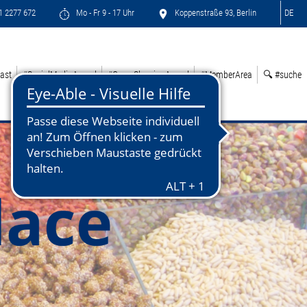
71 2277 672
Mo - Fr 9 - 17 Uhr
Koppenstraße 93, Berlin
DE
ast
#SocialMediaAward
#GreenSleepingAward
#MemberArea
🔍 #suche