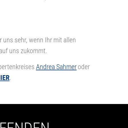
 uns sehr, wenn Ihr mit allen
e auf uns zukommt.
xpertenkreises
Andrea Sahmer
oder
IER
.