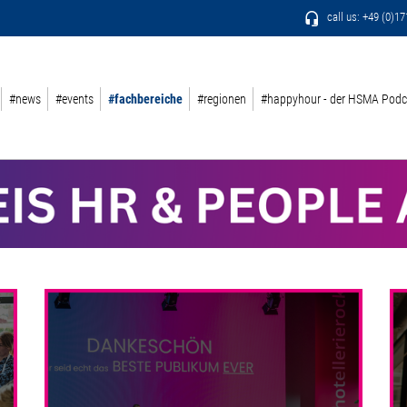
call us: +49 (0)1
#news
#events
#fachbereiche
#regionen
#happyhour - der HSMA Podc