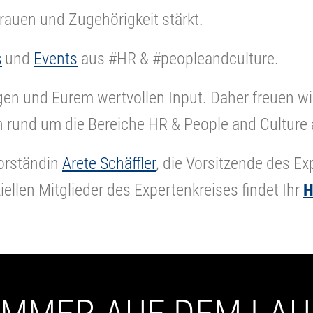
trauen und Zugehörigkeit stärkt.
s
und
Events
aus #HR & #peopleandculture.
en und Eurem wertvollen Input. Daher freuen wir
 rund um die Bereiche HR & People and Cultur
vorständin
Arete Schäffler
, die Vorsitzende des E
ziellen Mitglieder des Expertenkreises findet Ihr
H