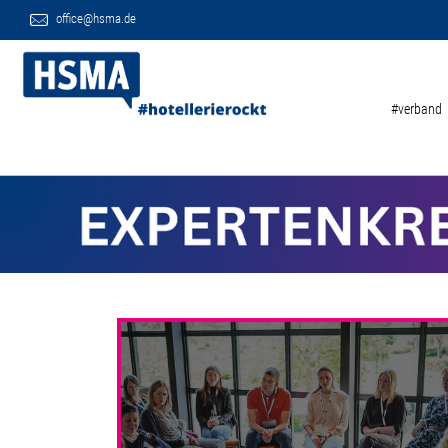
office@hsma.de
#verband