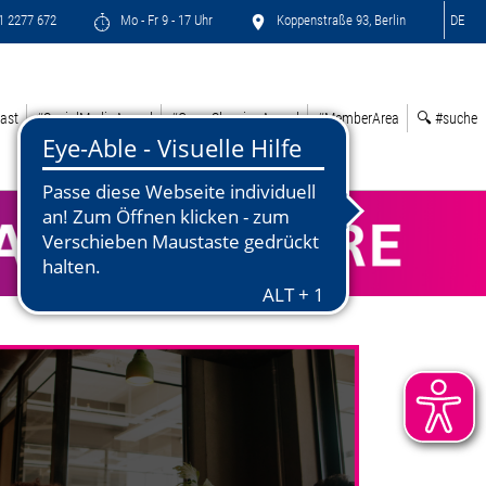
71 2277 672
Mo - Fr 9 - 17 Uhr
Koppenstraße 93, Berlin
DE
ast
#SocialMediaAward
#GreenSleepingAward
#MemberArea
🔍 #suche