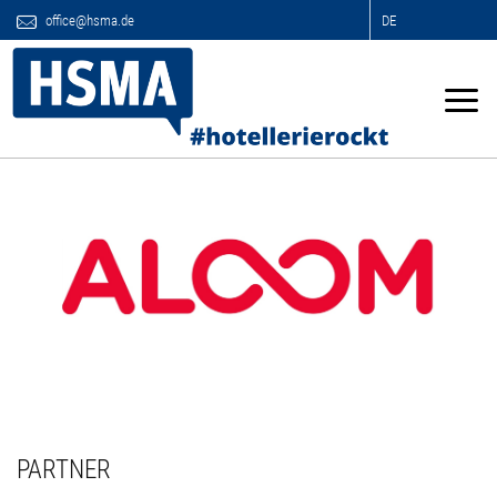
office@hsma.de
DE
PARTNER