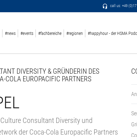
call us: +49 (0)1
#news
#events
#fachbereiche
#regionen
#happyhour - der HSMA Podc
TANT DIVERSITY & GRÜNDERIN DES
C
A-COLA EUROPACIFIC PARTNERS
An
PEL
Se
 Culture Consultant Diversity und
Gr
work der Coca-Cola Europacific Partners
Co