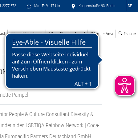
71 2277 672
Mo - Fr 9 - 17 Uhr
Koppenstraße 93, Berlin
DE
ast
#SocialMediaAward
#GreenSleepingAward
#MemberArea
🔍 #suche
ONTACT:
nette Pampel
nior People & Culture Consultant Diversity &
ünderin des LSBTIQA Rainbow Network | Coca-
la Europacific Partners Deutschland GmbH