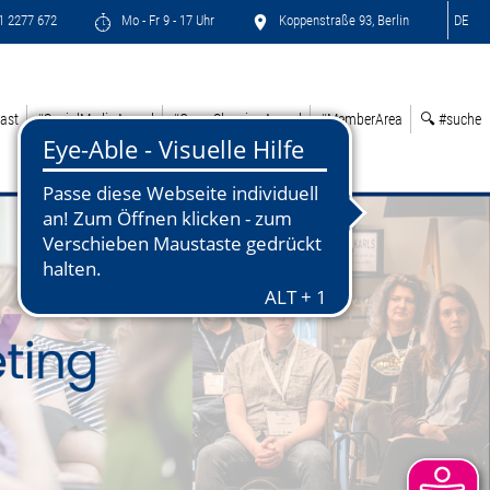
71 2277 672
Mo - Fr 9 - 17 Uhr
Koppenstraße 93, Berlin
DE
ast
#SocialMediaAward
#GreenSleepingAward
#MemberArea
🔍 #suche