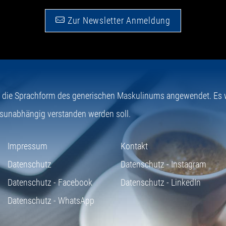
Zur Newsletter Anmeldung
e die Sprachform des generischen Maskulinums angewendet. Es wi
sunabhängig verstanden werden soll.
Impressum
Kontakt
Datenschutz
Datenschutz - Instagram
Datenschutz - Facebook
Datenschutz - LinkedIn
Datenschutz - WhatsApp