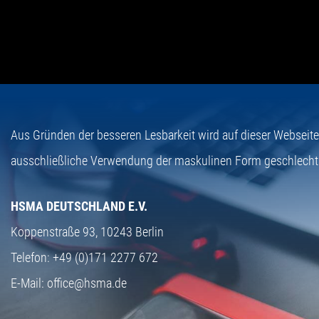
Aus Gründen der besseren Lesbarkeit wird auf dieser Webseit
ausschließliche Verwendung der maskulinen Form geschlecht
HSMA DEUTSCHLAND E.V.
Koppenstraße 93,
10243 Berlin
Telefon:
+49 (0)171 2277 672
E-Mail:
office@hsma.de