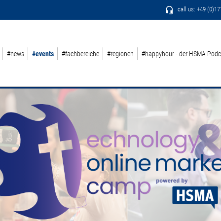
call us: +49 (0)1
#news
#events
#fachbereiche
#regionen
#happyhour - der HSMA Podc