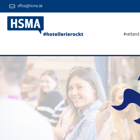
office@hsma.de
#verband