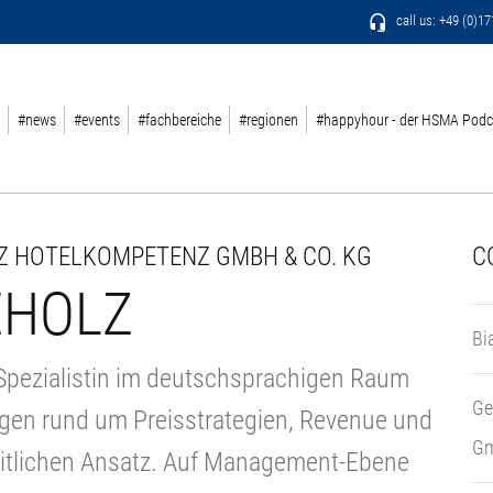
call us: +49 (0)1
#news
#events
#fachbereiche
#regionen
#happyhour - der HSMA Podc
Z HOTELKOMPETENZ GMBH & CO. KG
C
EHOLZ
Bi
e Spezialistin im deutschsprachigen Raum
Ge
Fragen rund um Preisstrategien, Revenue und
Gm
itlichen Ansatz. Auf Management-Ebene