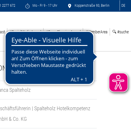
71 2277 672
Mo - Fr 9 - 17 Uhr
Koppenstraße 93, Berlin
DE
ast
#SocialMediaAward
#GreenSleepingAward
#MemberArea
🔍 #suche
ONTACT:
anca Spalteholz
schäftsführerin | Spalteholz Hotelkompetenz
bH & Co. KG