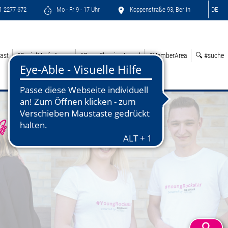
71 2277 672
Mo - Fr 9 - 17 Uhr
Koppenstraße 93, Berlin
DE
ast
#SocialMediaAward
#GreenSleepingAward
#MemberArea
🔍 #suche