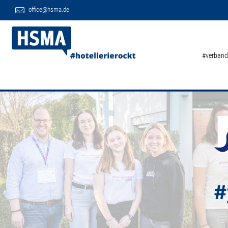
office@hsma.de
#verband