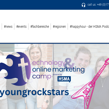
call us: +49 (0)1
#news
#events
#fachbereiche
#regionen
#happyhour - der HSMA Podc