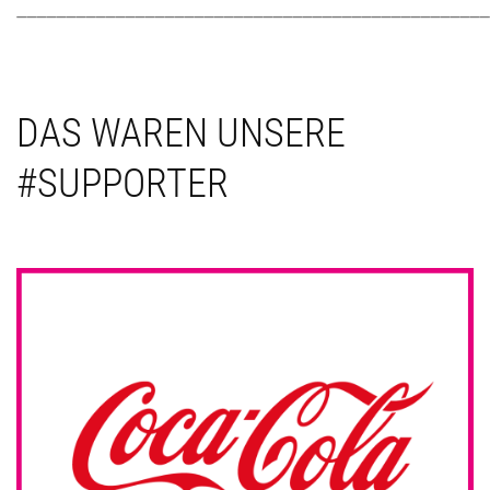
________________________________________________
DAS WAREN UNSERE
#SUPPORTER