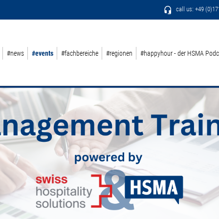
call us: +49 (0)1
#news
#events
#fachbereiche
#regionen
#happyhour - der HSMA Podc