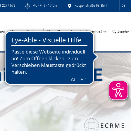
71 2277 672
Mo - Fr 9 - 17 Uhr
Koppenstraße 93, Berlin
DE
ast
#SocialMediaAward
#GreenSleepingAward
#MemberArea
🔍 #suche