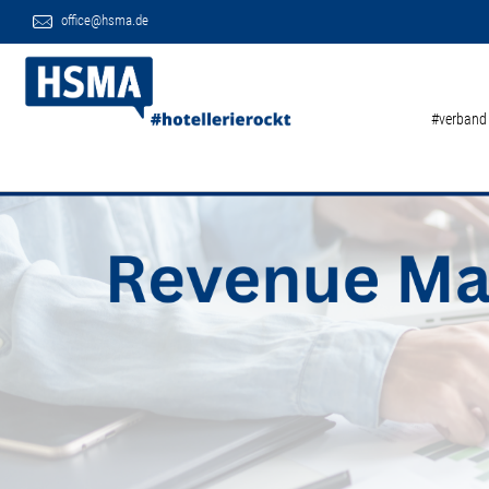
office@hsma.de
#verband