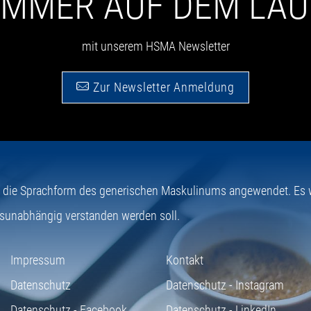
 IMMER AUF DEM LA
mit unserem HSMA Newsletter
Zur Newsletter Anmeldung
e die Sprachform des generischen Maskulinums angewendet. Es wi
sunabhängig verstanden werden soll.
Impressum
Kontakt
Datenschutz
Datenschutz - Instagram
Datenschutz - Facebook
Datenschutz - LinkedIn