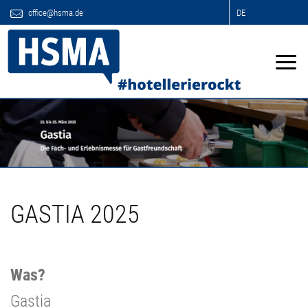
office@hsma.de
DE
GASTIA 2025
Was?
Gastia