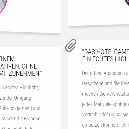
"DAS HOTELCAMP
EINEM
EIN ECHTES HIGH
AHREN, OHNE
MITZUNEHMEN."
Der offene Austausch a
Gespräche und die Berei
in echtes Highlight,
machen die Veranstaltung f
ätzender Umgang
jedes Mal viele konkre
 Rolle, ob jemand aus
Vertrieb oder Digitalisie
ist oder die Branche
umsetzen können. Ich f
e begleitet. Jede