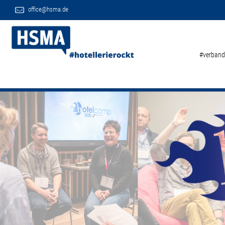
office@hsma.de
#verband