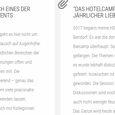
H EINES DER
"DAS HOTELCAMP 
VENTS
JÄHRLICHER LIEB
2017 begann meine HS
geht es hier nicht um
Bendorf. Es war die dor
stausch auf Augenhöhe.
Barcamp überhaupt. So
edlichen Bereichen der
gefangen. Die Themen 
rderungen offen und
es wurde lebhaft diskut
en mit. Die
gefeiert. Inzwischen ist das Hotelcamp ein wenig erwachsener
rierend – genau das
geworden. Die Session 
em viele praxisnahe
Diskussionen sind noch
anwenden lassen.
auch nicht weniger feuc
sch mit Kolleginnen
Das Ganze wird heute al