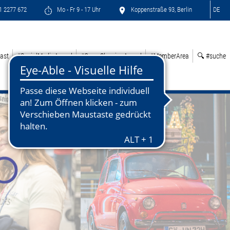
71 2277 672
Mo - Fr 9 - 17 Uhr
Koppenstraße 93, Berlin
DE
ast
#SocialMediaAward
#GreenSleepingAward
#MemberArea
🔍 #suche