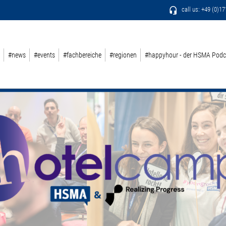
call us: +49 (0)1
#news
#events
#fachbereiche
#regionen
#happyhour - der HSMA Podc