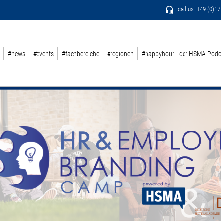
call us: +49 (0)1
#news
#events
#fachbereiche
#regionen
#happyhour - der HSMA Podc