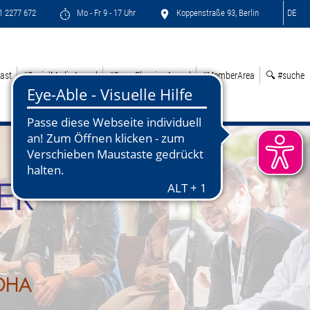
71 2277 672
Mo - Fr 9 - 17 Uhr
Koppenstraße 93, Berlin
DE
ast
#SocialMediaAward
#GreenSleepingAward
#MemberArea
🔍 #suche