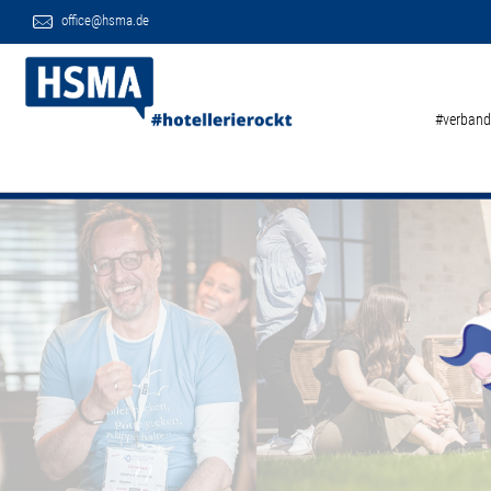
office@hsma.de
#verband