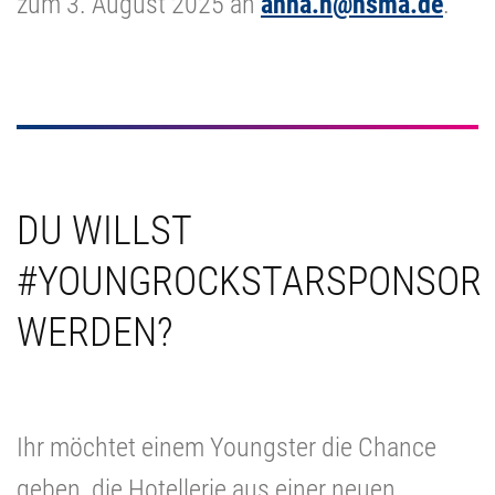
zum 3. August 2025 an
anna.h@hsma.de
.
DU WILLST
#YOUNGROCKSTARSPONSOR
WERDEN?
unnötiger Text
Ihr möchtet einem Youngster die Chance
geben, die Hotellerie aus einer neuen