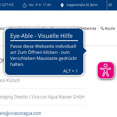
71 2277 672
Mo - Fr 9 - 17 Uhr
Koppenstraße 93, Berlin
DE
ast
#SocialMediaAward
#GreenSleepingAward
#MemberArea
🔍 #suche
ONTACT:
rio Klütsch
naging Director | Viva con Agua Wasser GmbH
rio@vivaconagua.com