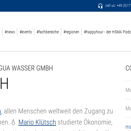
call us: +49 (0)1
#news
#events
#fachbereiche
#regionen
#happyhour - der HSMA Podc
AGUA WASSER GMBH
C
CH
Ma
Ma
a
, allen Menschen weltweit den Zugang zu
chen.💧
Mario Klütsch
studierte Ökonomie,
ma