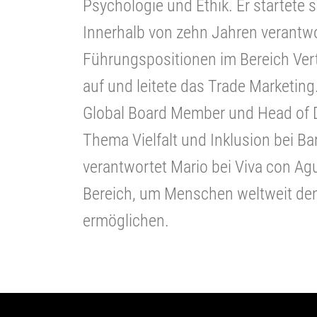
Psychologie und Ethik. Er startete s
Innerhalb von zehn Jahren verantwo
Führungspositionen im Bereich Ver
auf und leitete das Trade Marketing. 
Global Board Member und Head of Di
Thema Vielfalt und Inklusion bei Ba
verantwortet Mario bei Viva con Ag
Bereich, um Menschen weltweit de
ermöglichen.