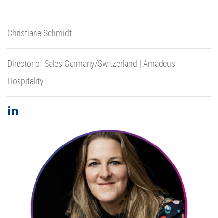
Christiane Schmidt
Director of Sales Germany/Switzerland | Amadeus
Hospitality