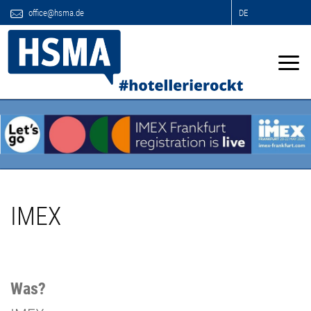
office@hsma.de
DE
IMEX
Was?