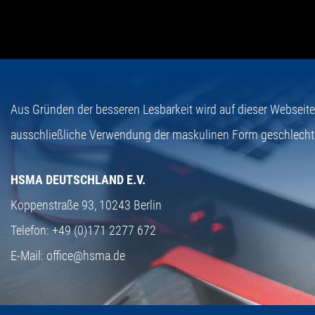
Aus Gründen der besseren Lesbarkeit wird auf dieser Webseit
ausschließliche Verwendung der maskulinen Form geschlecht
HSMA DEUTSCHLAND E.V.
Koppenstraße 93,
10243 Berlin
Telefon:
+49 (0)171 2277 672
E-Mail:
office@hsma.de