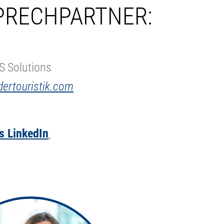
PRECHPARTNER:
S Solutions
dertouristik.com
4
s LinkedIn