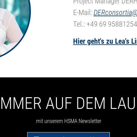
Project Manager DER
E-Mail:
DERconsortia@
Tel.: +49 69 9588125
Hier geht's zu Lea's L
 IMMER AUF DEM LA
mit unserem HSMA Newsletter