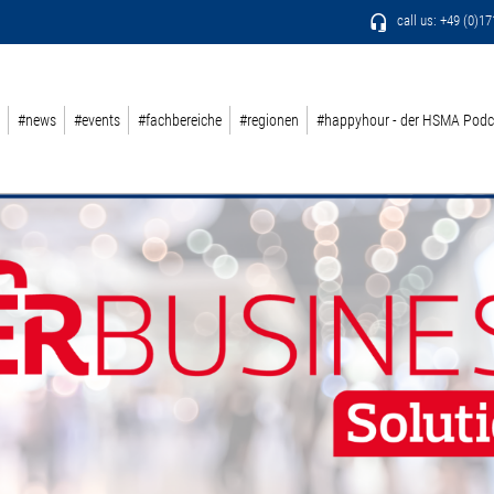
call us: +49 (0)1
#news
#events
#fachbereiche
#regionen
#happyhour - der HSMA Podc