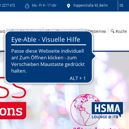
71 2277 672
Mo - Fr 9 - 17 Uhr
Koppenstraße 93, Berlin
DE
ast
#SocialMediaAward
#GreenSleepingAward
#MemberArea
🔍 #suche