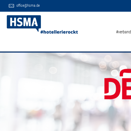
office@hsma.de
#verband