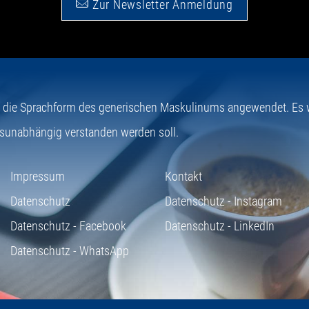
Zur Newsletter Anmeldung
e die Sprachform des generischen Maskulinums angewendet. Es wi
sunabhängig verstanden werden soll.
Impressum
Kontakt
Datenschutz
Datenschutz - Instagram
Datenschutz - Facebook
Datenschutz - LinkedIn
Datenschutz - WhatsApp