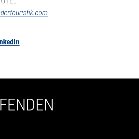
HOTEL
dertouristik.com
4
inkedIn
UFENDEN