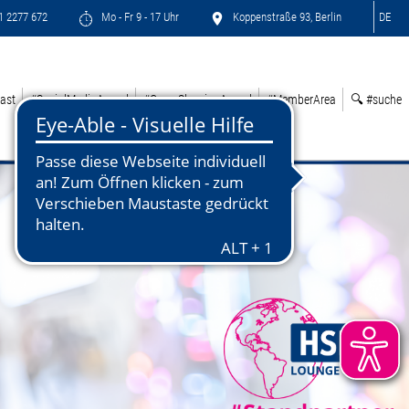
71 2277 672
Mo - Fr 9 - 17 Uhr
Koppenstraße 93, Berlin
DE
ast
#SocialMediaAward
#GreenSleepingAward
#MemberArea
🔍 #suche