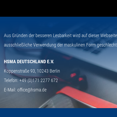
Aus Gründen der besseren Lesbarkeit wird auf dieser Webseit
ausschließliche Verwendung der maskulinen Form geschlecht
HSMA DEUTSCHLAND E.V.
Koppenstraße 93,
10243 Berlin
Telefon:
+49 (0)171 2277 672
E-Mail:
office@hsma.de