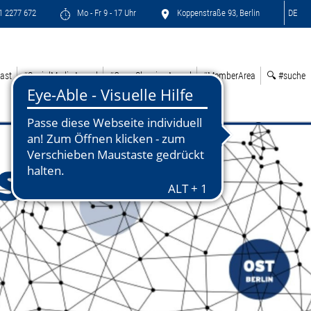
71 2277 672
Mo - Fr 9 - 17 Uhr
Koppenstraße 93, Berlin
DE
ast
#SocialMediaAward
#GreenSleepingAward
#MemberArea
🔍 #suche