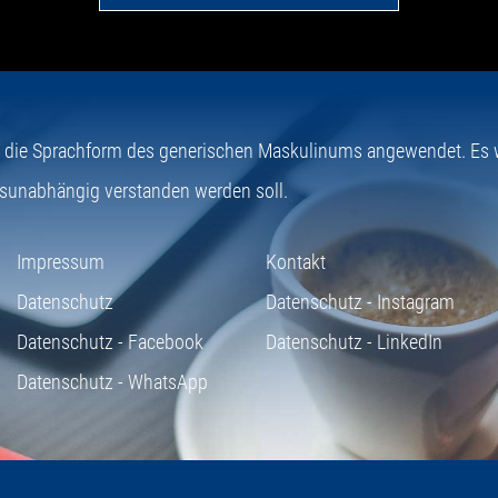
e die Sprachform des generischen Maskulinums angewendet. Es wi
sunabhängig verstanden werden soll.
Impressum
Kontakt
Datenschutz
Datenschutz - Instagram
Datenschutz - Facebook
Datenschutz - LinkedIn
Datenschutz - WhatsApp