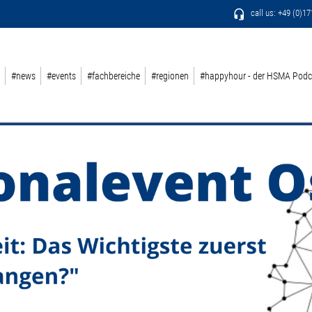
call us: +49 (0)1
#news
#events
#fachbereiche
#regionen
#happyhour - der HSMA Podc