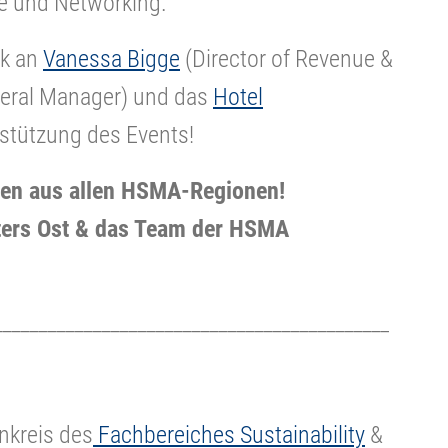
he und Networking.
nk an
Vanessa Bigge
(Director of Revenue &
eral Manager) und das
Hotel
rstützung des Events!
nen aus allen HSMA-Regionen
!
ters Ost & das Team der HSMA
____________________________________________
nkreis des
Fachbereiches Sustainability
&