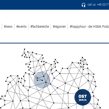
call us: +49 (0)1
#news
#events
#fachbereiche
#regionen
#happyhour - der HSMA Podc