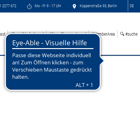
71 2277 672
Mo - Fr 9 - 17 Uhr
Koppenstraße 93, Berlin
DE
ast
#SocialMediaAward
#GreenSleepingAward
#MemberArea
🔍 #suche