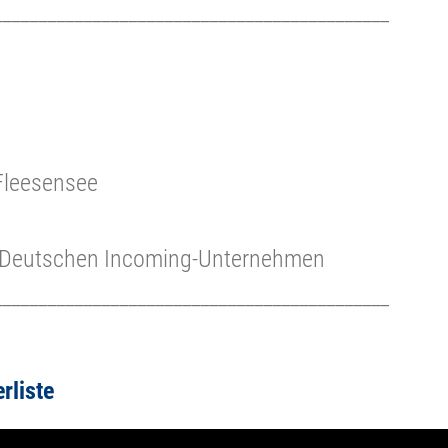
____________________________________________
 Fleesensee
r Deutschen Incoming-Unternehmen
____________________________________________
rliste