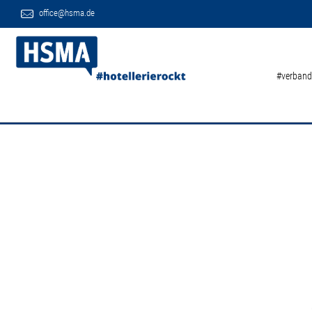
office@hsma.de
#verband