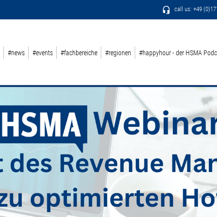
call us: +49 (0)1
#news
#events
#fachbereiche
#regionen
#happyhour - der HSMA Podc