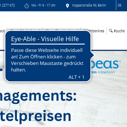
71 2277 672
Mo - Fr 9 - 17 Uhr
Koppenstraße 93, Berlin
DE
ast
#SocialMediaAward
#GreenSleepingAward
#MemberArea
🔍 #suche