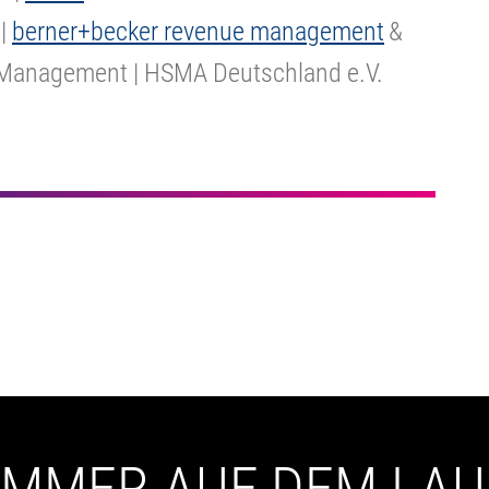
 |
berner+becker revenue management
&
 Management | HSMA Deutschland e.V.
 IMMER AUF DEM LA