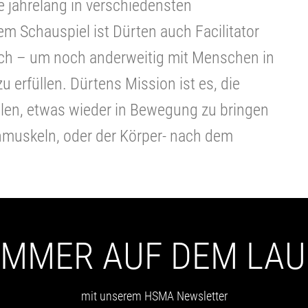
e jahrelang in verschiedensten
 Schauspiel ist Dürten auch Facilitator
ach – um noch anderweitig mit Menschen in
u erfüllen. Dürtens Mission ist es, die
ellen, etwas wieder in Bewegung zu bringen
hmuskeln, oder der Körper- nach dem
 IMMER AUF DEM LA
mit unserem HSMA Newsletter