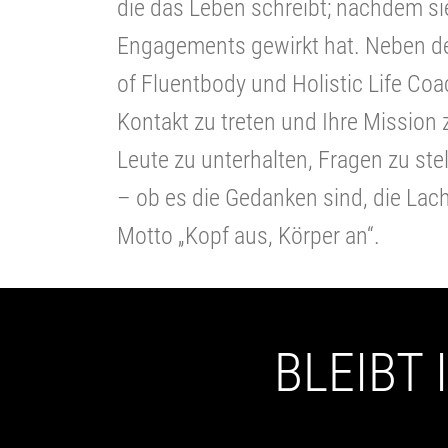
die das Leben schreibt; nachdem si
Engagements gewirkt hat. Neben dem
of Fluentbody und Holistic Life Co
Kontakt zu treten und Ihre Mission z
Leute zu unterhalten, Fragen zu st
– ob es die Gedanken sind, die Lac
Motto „Kopf aus, Körper an“.
BLEIBT