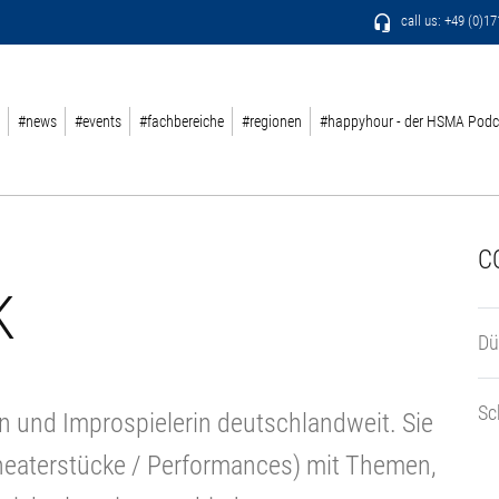
call us: +49 (0)1
#news
#events
#fachbereiche
#regionen
#happyhour - der HSMA Podc
C
K
Dü
Sc
rin und Improspielerin deutschlandweit. Sie
Theaterstücke / Performances) mit Themen,