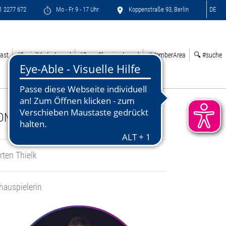
71 2277 672
Mo - Fr 9 - 17 Uhr
Koppenstraße 93, Berlin
DE
ast
#SocialMediaAward
#GreenSleepingAward
#MemberArea
🔍 #suche
ONTACT:
rten Thielk
hauspielerin