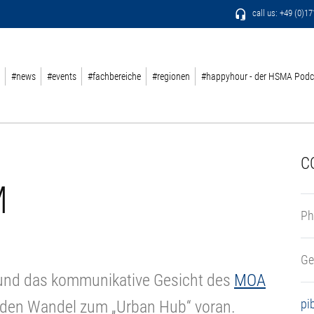
call us: +49 (0)1
#news
#events
#fachbereiche
#regionen
#happyhour - der HSMA Podc
C
M
Ph
Ge
und das kommunikative Gesicht des
MOA
pi
 er den Wandel zum „Urban Hub“ voran.