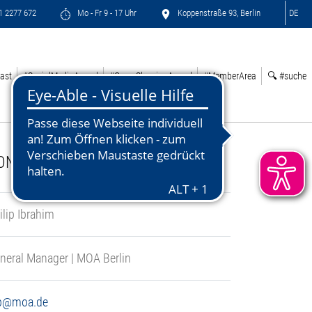
71 2277 672
Mo - Fr 9 - 17 Uhr
Koppenstraße 93, Berlin
DE
ast
#SocialMediaAward
#GreenSleepingAward
#MemberArea
🔍 #suche
ONTACT:
ilip Ibrahim
neral Manager | MOA Berlin
b@moa.de