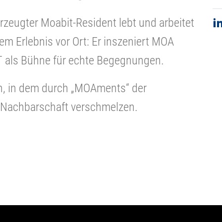
erzeugter Moabit-Resident lebt und arbeitet
dem Erlebnis vor Ort: Er inszeniert MOA
 als Bühne für echte Begegnungen.
en, in dem durch „MOAments“ der
er Nachbarschaft verschmelzen.