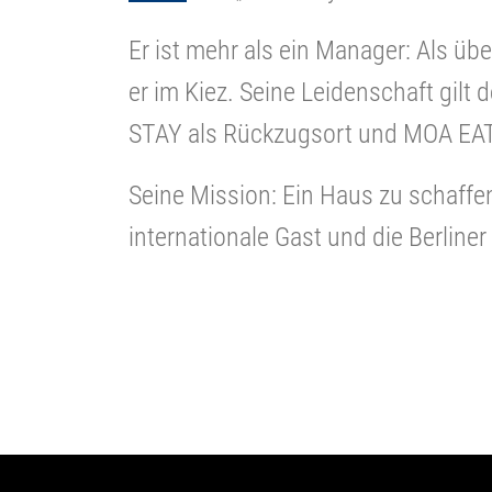
Er ist mehr als ein Manager: Als üb
er im Kiez. Seine Leidenschaft gilt 
STAY als Rückzugsort und MOA EAT
Seine Mission: Ein Haus zu schaff
internationale Gast und die Berlin