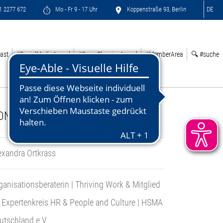
71 2277 672
Mo - Fr 9 - 17 Uhr
Koppenstraße 93, Berlin
DE
ast
#SocialMediaAward
#GreenSleepingAward
#MemberArea
🔍 #suche
ONTACT:
exandra Ortkrass
ganisationsberaterin | Thriving Work & Mitglied
 Expertenkreis HR & People and Culture | HSMA
utschland e.V.