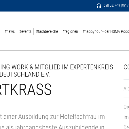
call us: +49 (0)1
#news
#events
#fachbereiche
#regionen
#happyhour - der HSMA Podc
ING WORK & MITGLIED IM EXPERTENKREIS
C
 DEUTSCHLAND E.V.
RTKRASS
Al
Or
t einer Ausbildung zur Hotelfachfrau im
im
ie als jahrgangsbeste Auszubildende in
De