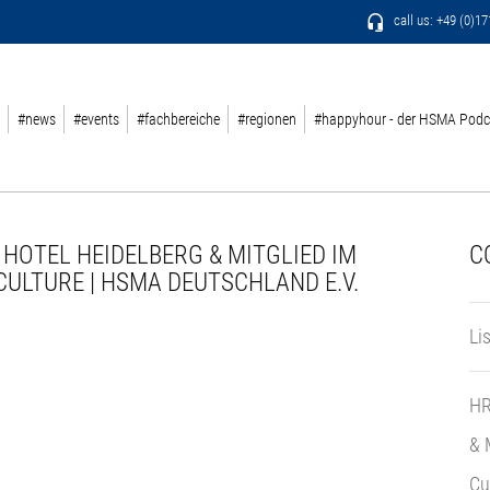
call us: +49 (0)1
#news
#events
#fachbereiche
#regionen
#happyhour - der HSMA Podc
 HOTEL HEIDELBERG & MITGLIED IM
C
CULTURE | HSMA DEUTSCHLAND E.V.
Li
HR
& 
Cu