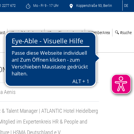
71 2277 672
Mo - Fr 9 - 17 Uhr
Koppenstraße 93, Berlin
DE
ast
#SocialMediaAward
#GreenSleepingAward
#MemberArea
🔍 #suche
ONTACT:
sa Aenis
 & Talent Manager | ATLANTIC Hotel Heidelberg
Mitglied im Expertenkreis HR & People and
lture | HSMA Deutschland e.V.