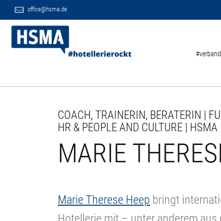
office@hsma.de
#verband
COACH, TRAINERIN, BERATERIN | F
HR & PEOPLE AND CULTURE | HSMA
MARIE THERES
Marie Therese Heep
bringt interna
Hotellerie mit – unter anderem aus 