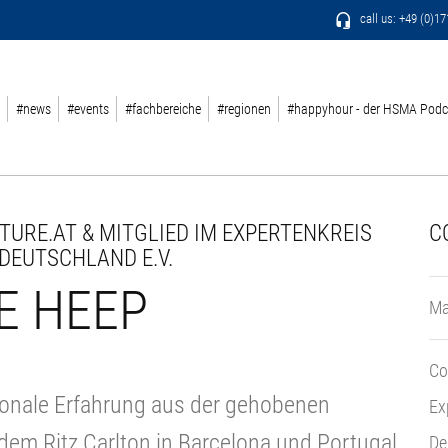
call us: +49 (0)1
#news
#events
#fachbereiche
#regionen
#happyhour - der HSMA Podc
UTURE.AT & MITGLIED IM EXPERTENKREIS
C
 DEUTSCHLAND E.V.
E HEEP
Ma
Co
tionale Erfahrung aus der gehobenen
Ex
dem Ritz Carlton in Barcelona und Portugal
De