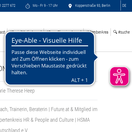
71 2277 672
Mo - Fr 9 - 17 Uhr
Koppenstraße 93, Berlin
DE
ast
#SocialMediaAward
#GreenSleepingAward
#MemberArea
🔍 #suche
ONTACT:
rie Therese Heep
ach, Trainerin, Beraterin | Future.at & Mitglied im
pertenkreis HR & People and Culture | HSMA
utschland e.V.