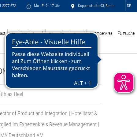
71 2277 672
Mo - Fr 9 - 17 Uhr
Koppenstraße 93, Berlin
DE
ast
#SocialMediaAward
#GreenSleepingAward
#MemberArea
🔍 #suche
ONTACT:
tthias Heel
rector of Product and Integration | Hotellistat &
tglied im Expertenkreis Revenue Management |
MA Deutschland e.V.