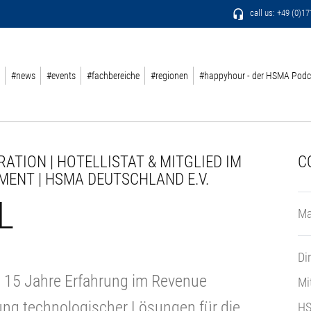
call us: +49 (0)1
#news
#events
#fachbereiche
#regionen
#happyhour - der HSMA Podc
ATION | HOTELLISTAT & MITGLIED IM
C
ENT | HSMA DEUTSCHLAND E.V.
L
Ma
Di
s 15 Jahre Erfahrung im Revenue
Mi
ng technologischer Lösungen für die
HS