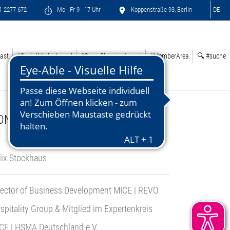
71 2277 672
Mo - Fr 9 - 17 Uhr
Koppenstraße 93, Berlin
DE
ast
#SocialMediaAward
#GreenSleepingAward
#MemberArea
🔍 #suche
ONTACT:
lix Stockhaus
rector of Business Development MICE | REVO
spitality Group & Mitglied im Expertenkreis
CE | HSMA Deutschland e.V.