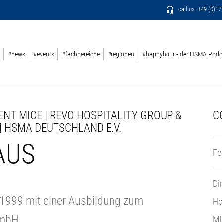
call us: +49 (0)1
#news
#events
#fachbereiche
#regionen
#happyhour - der HSMA Podc
NT MICE | REVO HOSPITALITY GROUP &
C
| HSMA DEUTSCHLAND E.V.
AUS
Fe
Di
 1999 mit einer Ausbildung zum
Ho
GmbH.
MI