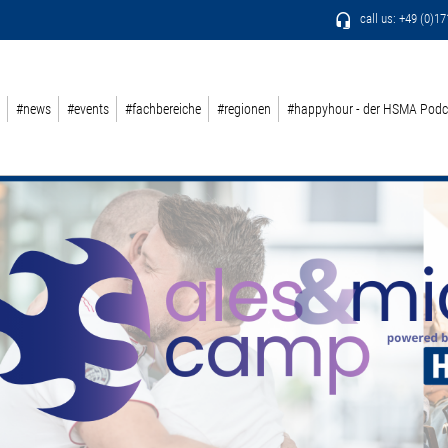
call us: +49 (0)1
#news
#events
#fachbereiche
#regionen
#happyhour - der HSMA Podc