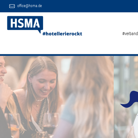
office@hsma.de
#verband