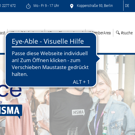
71 2277 672
Mo - Fr 9 - 17 Uhr
Koppenstraße 93, Berlin
DE
ast
#SocialMediaAward
#GreenSleepingAward
#MemberArea
🔍 #suche