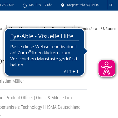
71 2277 672
Mo - Fr 9 - 17 Uhr
Koppenstraße 93, Berlin
DE
ast
#SocialMediaAward
#GreenSleepingAward
#MemberArea
🔍 #suche
ONTACT:
ristian Müller
ief Product Officer | Onsai & Mitglied im
pertenkreis Technology | HSMA Deutschland
.