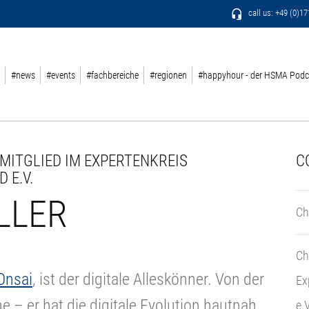
call us: +49 (0)1
#news
#events
#fachbereiche
#regionen
#happyhour - der HSMA Podc
 MITGLIED IM EXPERTENKREIS
C
 E.V.
LLER
Ch
Ch
Onsai
, ist der digitale Alleskönner. Von der
Ex
 – er hat die digitale Evolution hautnah
e.V