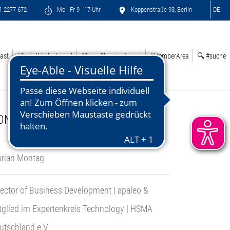
71 2277 672
Mo - Fr 9 - 17 Uhr
Koppenstraße 93, Berlin
DE
ast
#SocialMediaAward
#GreenSleepingAward
#MemberArea
🔍 #suche
ONTACT:
orian Montag
rector of Business Development | apaleo &
tglied im Expertenkreis Technology | HSMA
utschland e.V.