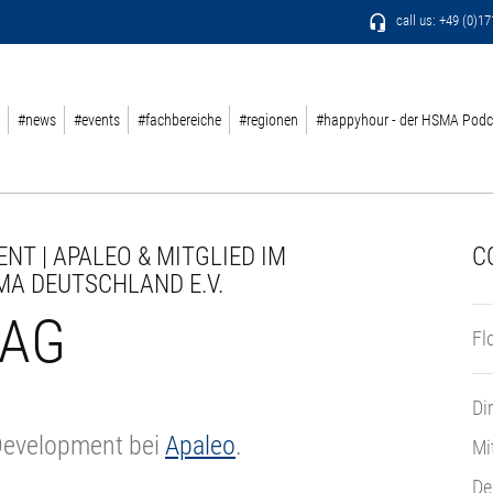
call us: +49 (0)1
#news
#events
#fachbereiche
#regionen
#happyhour - der HSMA Podc
NT | APALEO & MITGLIED IM
C
MA DEUTSCHLAND E.V.
TAG
Fl
Di
Development bei
Apaleo
.
Mi
De