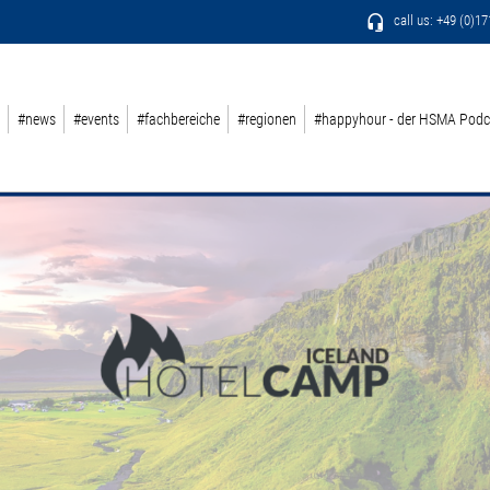
call us: +49 (0)1
#news
#events
#fachbereiche
#regionen
#happyhour - der HSMA Podc