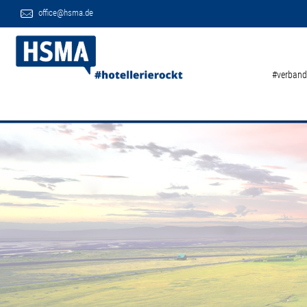
office@hsma.de
#verband