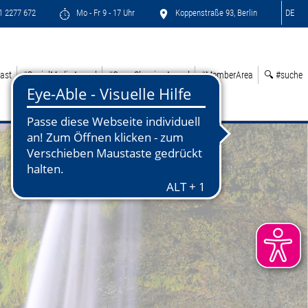
71 2277 672
Mo - Fr 9 - 17 Uhr
Koppenstraße 93, Berlin
DE
ast
#SocialMediaAward
#GreenSleepingAward
#MemberArea
🔍 #suche