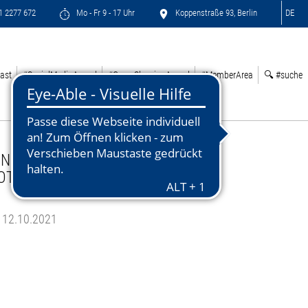
71 2277 672
Mo - Fr 9 - 17 Uhr
Koppenstraße 93, Berlin
DE
ast
#SocialMediaAward
#GreenSleepingAward
#MemberArea
🔍 #suche
NNOVATIONSMANAGEMENT IN DER
OTELLERIE
12.10.2021