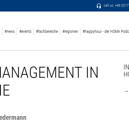
call us: +49 (0)1
#news
#events
#fachbereiche
#regionen
#happyhour - der HSMA Podc
MANAGEMENT IN
I
H
IE
Jedermann