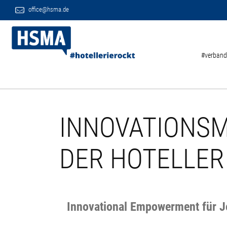
office@hsma.de
#verband
INNOVATIONS
DER HOTELLER
Innovational Empowerment für 