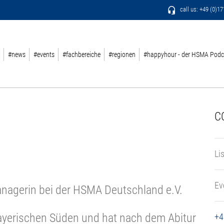
call us: +49 (0)1
#news
#events
#fachbereiche
#regionen
#happyhour - der HSMA Podc
C
Li
Ev
anagerin bei der HSMA Deutschland e.V.
ayerischen Süden und hat nach dem Abitur
+4