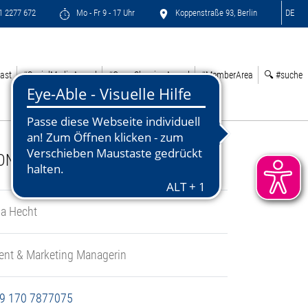
71 2277 672
Mo - Fr 9 - 17 Uhr
Koppenstraße 93, Berlin
DE
ast
#SocialMediaAward
#GreenSleepingAward
#MemberArea
🔍 #suche
ONTACT:
sa Hecht
ent & Marketing Managerin
9 170 7877075