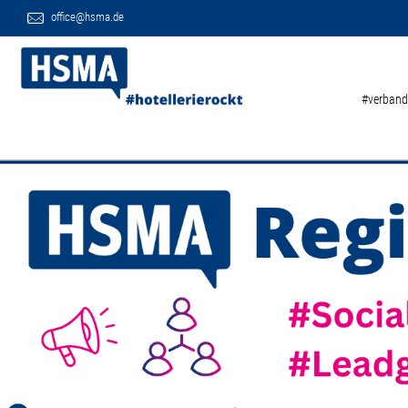
office@hsma.de
#verband