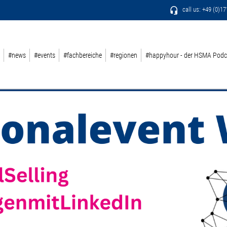
call us: +49 (0)1
#news
#events
#fachbereiche
#regionen
#happyhour - der HSMA Podc