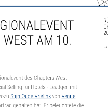
EGIONALEVENT
R
C
2
 WEST AM 10.
ionalevent des Chapters West
l Selling für Hotels - Leadgen mit
 wozu
Stijn Oude Vrielink
von
Venue
trag gehalten hat. Er beleuchtete die