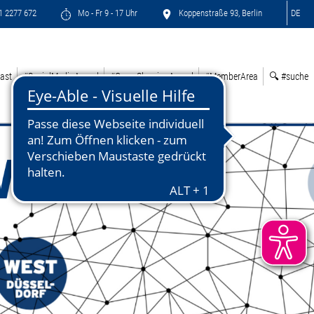
71 2277 672
Mo - Fr 9 - 17 Uhr
Koppenstraße 93, Berlin
DE
ast
#SocialMediaAward
#GreenSleepingAward
#MemberArea
🔍 #suche