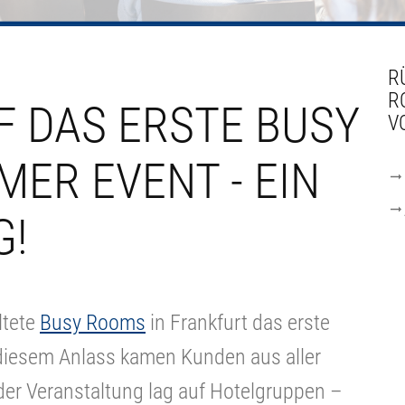
R
R
F DAS ERSTE BUSY
V
ER EVENT - EIN
G!
ltete
Busy Rooms
in Frankfurt das erste
 diesem Anlass kamen Kunden aus aller
r Veranstaltung lag auf Hotelgruppen –