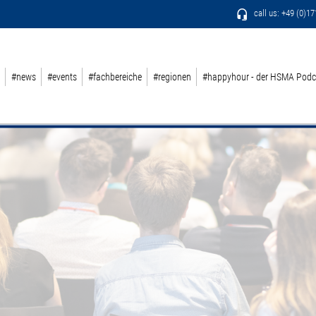
call us: +49 (0)1
#news
#events
#fachbereiche
#regionen
#happyhour - der HSMA Podc