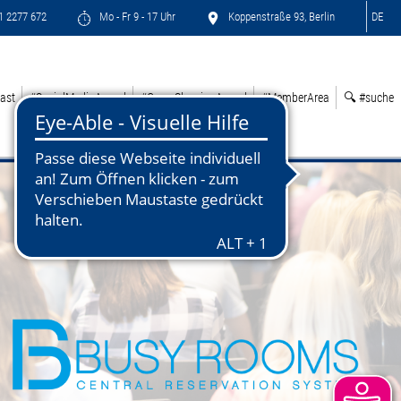
71 2277 672
Mo - Fr 9 - 17 Uhr
Koppenstraße 93, Berlin
DE
ast
#SocialMediaAward
#GreenSleepingAward
#MemberArea
🔍 #suche