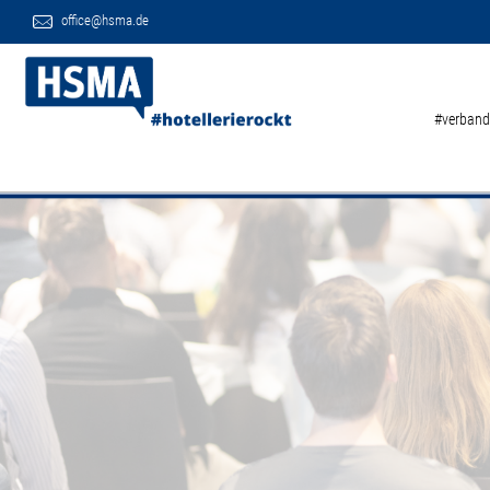
office@hsma.de
#verband