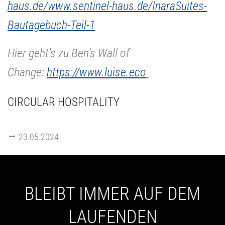
haus.de/www.sentinel-haus.de/InaraSuites-
Bautagebuch-Teil-1
Hier geht's zu Ben’s Wall of
Change:
https://www.luise.eco
CIRCULAR HOSPITALITY
23.05.2024
BLEIBT IMMER AUF DEM
LAUFENDEN