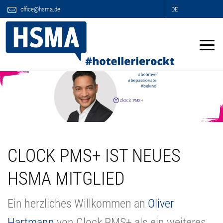
office@hsma.de
DE
CLOCK PMS+ IST NEUES
HSMA MITGLIED
Ein herzliches Willkommen an
Oliver
Hartmann
von Clock PMS+ als ein weiteres